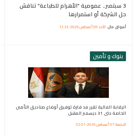
3 سبتمبر.. عمومية "الأهرام للطباعة" تناقش
الر
حل الشركة أو استمرارها
"ت
أسواق مال
الأحد 09 أغسطس 2026-12:32
أسو
-
بنوك و تأمين
الرقابة المالية تقرر مد فترة توفيق أوضاع صناديق التأمين
" ج
الخاصة حتى 31 ديسمبر المقبل
الر
الجمعة 07 أغسطس 2026-02:01
الخميس 06 أ