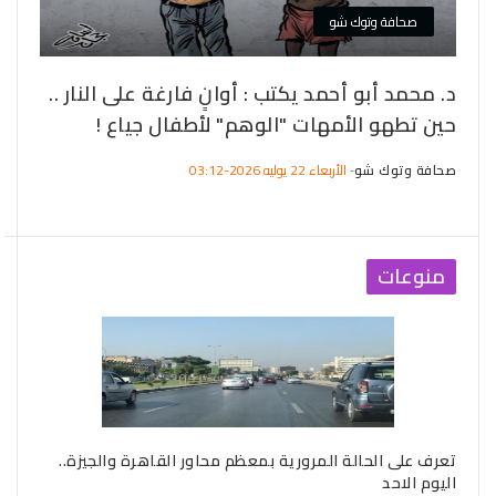
صحافة وتوك شو
د. محمد أبو أحمد يكتب : أوانٍ فارغة على النار ..
"ر
حين تطهو الأمهات "الوهم" لأطفال جياع !
ال
مس
صحافة وتوك شو
الأربعاء 22 يوليه 2026-03:12
-
صحا
منوعات
ة
تعرف على الحالة المرورية بمعظم محاور القاهرة والجيزة..
طقس
اليوم الاحد
وال