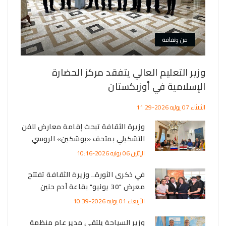
ف
ة
الفن 
فن وثقافة
بسينم
وزير التعليم العالي يتفقد مركز الحضارة
الأحد 09 أغسطس 2026-01:39
الإسلامية في أوزبكستان
الثلاثاء 07 يوليه 2026-11:29
وزيرة الثقافة تبحث إقامة معارض للفن
التشكيلي بمتحف «بوشكين» الروسي
زير
الإثنين 06 يوليه 2026-10:16
في ذكرى الثورة.. وزيرة الثقافة تفتتح
معرض "30 يونيو" بقاعة آدم حنين
زير
الأربعاء 01 يوليه 2026-10:39
وزير السياحة يلتقي مدير عام منظمة