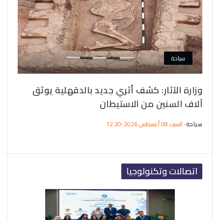
سياحة
وزارة الآثار: كشف أثري جديد بالدقهلية يوثق
آلاف السنين من الاستيطان
مع
سياحة
السبت 08 أغسطس 2026-12:20
سيا
-
اتصالات وتكنولوجيا