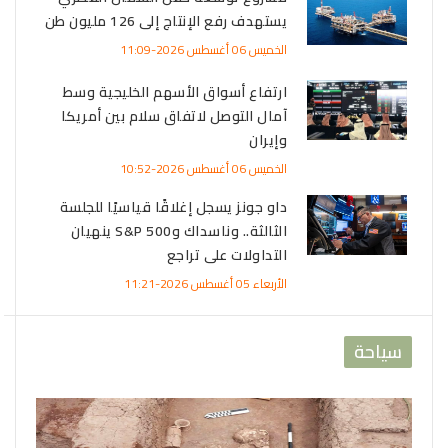
يستهدف رفع الإنتاج إلى 126 مليون طن
منذ
الخميس 06 أغسطس 2026-11:09
ارتفاع أسواق الأسهم الخليجية وسط
آمال التوصل لاتفاق سلام بين أمريكا
 القطرية تنخفض 95% في
وإيران
الخميس 06 أغسطس 2026-10:52
داو جونز يسجل إغلاقًا قياسيًا للجلسة
ترمب يخطط لمشاريع معادن حرجة بـ3
الثالثة.. وناسداك وS&P 500 ينهيان
التداولات على تراجع
الأربعاء 05 أغسطس 2026-11:21
سياحة