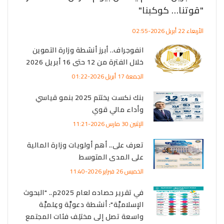
ت
"قوتنا… كوكبنا"
الأربعاء 22 أبريل 2026-02:55
انفوجراف.. أبرز أنشطة وزارة التموين
خلال الفترة من 12 حتى 16 أبريل 2026
الصادرات بالموازنة الجديدة وسداد 70
الجمعة 17 أبريل 2026-01:22
بنك نكست يختتم 2025 بنمو قياسي
اف:
وأداء مالي قوي
الإثنين 30 مارس 2026-11:21
تعرف على.. أهم أولويات وزارة المالية
يةِ
على المدى المتوسط
الخميس 26 فبراير 2026-11:40
في تقرير حصاده لعام 2025م.. "البحوث
الإسلاميَّة": أنشطة دعويَّة وعِلميَّة
واسعة تصل إلى مختلِف فئات المجتمع